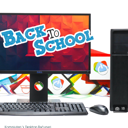
Podijeli
18
Kompjuteri
Desktop Računari