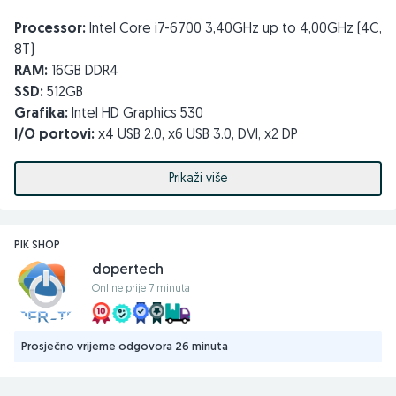
Processor:
Intel Core i7-6700 3,40GHz up to 4,00GHz (4C,
8T)
RAM:
16GB DDR4
SSD:
512GB
Grafika:
Intel HD Graphics 530
I/O portovi:
x4 USB 2.0, x6 USB 3.0, DVI, x2 DP
Monitor DELL P2317H 23″
Prikaži više
Veličina:
23″
Tip panela:
IPS (W-LED backlight)
PIK SHOP
Rezolucija:
1920×1080
dopertech
Stopa osvježavanja:
60Hz
Online prije 7 minuta
Omjer:
16:9
Odziv:
6ms
Kontrast:
1000:1
Prosječno vrijeme odgovora 26 minuta
Osvjetljenje:
250cd/m2
Konektori:
HDMI, DisplayPort, VGA, 4x USB-A