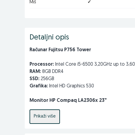
Miš
✓
Detaljni opis
Računar Fujitsu P756 Tower
Processor:
Intel Core i5-6500 3,20GHz up to 3,6
RAM:
8GB DDR4
SSD:
256GB
Grafika:
Intel HD Graphics 530
Monitor HP Compaq LA2306x 23"
Veličina:
23" (58.42cm)
Prikaži više
Tip panela:
TN / WLED backlight
Rezolucija:
1920X1080