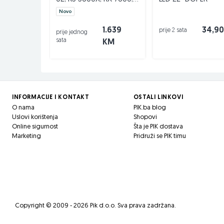
Kontakt:
061/589-199
500GB; 16GB DOPER
Novo
063/572-211
1.639
34,9
mail: info@doper.ba
prije 2 sata
prije jednog
sata
KM
www.doper.ba
facebook.com/dopertech
Preko 10 godina iskustva u trgovini i uslugama razli
kategorija:
INFORMACIJE I KONTAKT
OSTALI LINKOVI
O nama
PIK.ba blog
Računari
NOVI I POLOVNI
Uslovi korištenja
Shopovi
Laptopi
NOVI i POLOVNI
Online sigurnost
Šta je PIK dostava
Marketing
Pridruži se PIK timu
Led rasvjeta - uvoz, prodaja, distrubucija
Video nadzor oprema - uvoz, prodaja, distrubucij
Alarmni sistem - uvoz, prodaja, distrubucija
Audio i Video tehnika
Računalna periferija
Mrežna oprema
Copyright © 2009 - 2026 Pik d.o.o. Sva prava zadržana.
Mobiteli
-Smartphone
Mobilna oprema