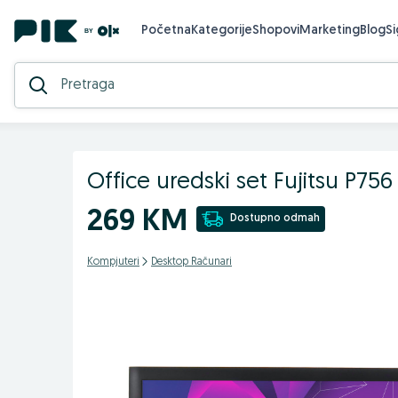
Početna
Kategorije
Shopovi
Marketing
Blog
S
Office uredski set Fujitsu P
269 KM
Dostupno odmah
Kompjuteri
Desktop Računari