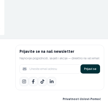
DOPER-TECH
Bike DOPER
Novo
119 KM
40,90 KM
prije 5 sati
prije 3 dana
Prijavite se na naš newsletter
Najnovije pogodnosti, savjeti i akcije — direktno na vaš email.
Prijavi se
Privatnost
Uslovi
Pomoć