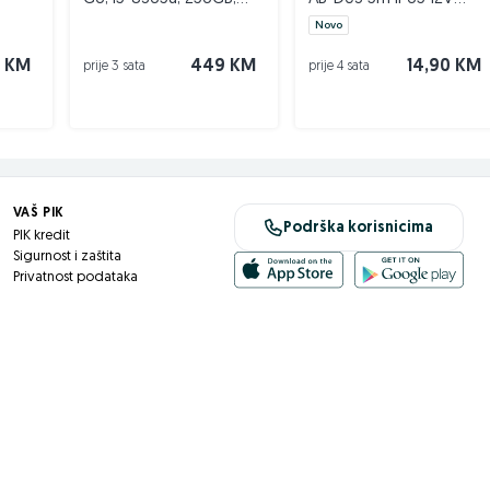
16GB; 14" Touch DOPER
toplo bijela
Novo
0 KM
449 KM
14,90 KM
prije 3 sata
prije 4 sata
čitih vrsta artikala koje možemo svrstati u par sljedećih
VAŠ PIK
Podrška korisnicima
PIK kredit
Sigurnost i zaštita
Privatnost podataka
a