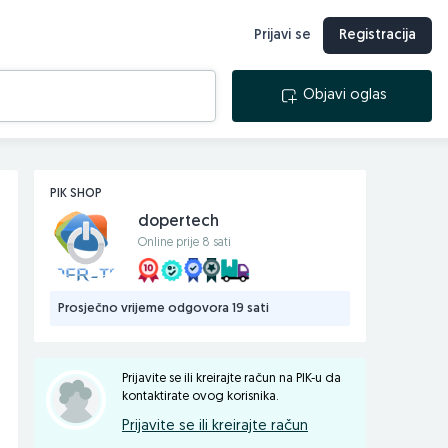
Prijavi se
Registracija
Objavi oglas
PIK SHOP
dopertech
Online prije 8 sati
Prosječno vrijeme odgovora 19 sati
Prijavite se ili kreirajte račun na PIK-u da
kontaktirate ovog korisnika.
Prijavite se ili kreirajte račun