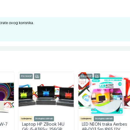
ktirate ovog korisnika.
PIK SHOP
PIK SHOP
Izdvojeno
Dostupno odmah
Izdvojeno
Dostupno odmah
2W-7
Laptop HP ZBook 14U
LED NEON traka Aerbes
G6; i5-8365u; 256GB;
AB-D03 5m IP65 12V