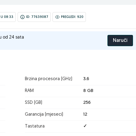
 U 08:33
ID: 77639087
PREGLEDI: 920
u od 24 sata
Naruči
Brzina procesora (GHz)
3.6
RAM
8 GB
SSD (GB)
256
Garancija (mjeseci)
12
Tastatura
✓