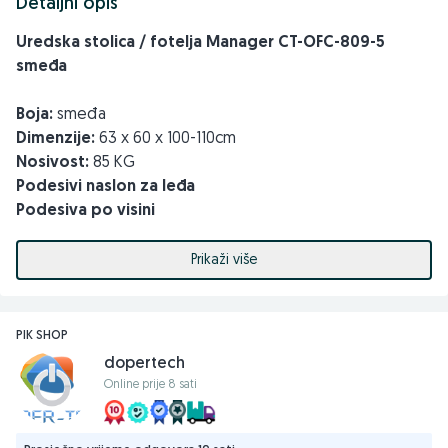
Detaljni opis
Uredska stolica / fotelja Manager CT-OFC-809-5
smeđa
Boja:
smeđa
Dimenzije:
63 x 60 x 100-110cm
Nosivost:
85 KG
Podesivi naslon za leđa
Podesiva po visini
Udobna PU koža
Naslon za noge
Prikaži više
Ergonomski dizajn naslona za ruke
Šifra:
D6750
PIK SHOP
15KM
Dostava na kućnu adresu
dopertech
Online prije 8 sati
Sarajevski put 2, 71250 Kiseljak
Kontakt:
061/589-199