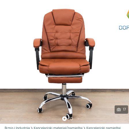
Podijeli
17
Biznis i Industrija
Kancelarijski materijal/namještaj
Kancelarijski namještaj