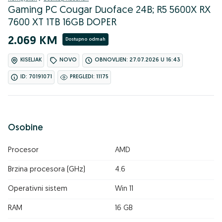
Gaming PC Cougar Duoface 24B; R5 5600X RX
7600 XT 1TB 16GB DOPER
2.069 KM
Dostupno odmah
KISELJAK
NOVO
OBNOVLJEN: 27.07.2026 U 16:43
ID: 70191071
PREGLEDI: 11175
Osobine
Procesor
AMD
Brzina procesora (GHz)
4.6
Operativni sistem
Win 11
RAM
16 GB