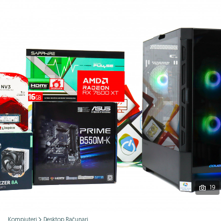
Podijeli
19
Kompjuteri
Desktop Računari