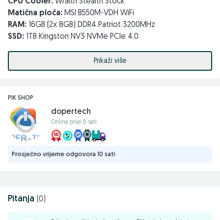
CPU Cooler:
Wraith Stealth Stock
Matična ploča:
MSI B550M-VDH WiFi
RAM:
16GB (2x 8GB) DDR4 Patriot 3200MHz
SSD:
1TB Kingston NV3 NVMe PCIe 4.0
Grafika:
AMD Radeon RX 7600 XT Saphire Pulse 16GB
GDDR6
Prikaži više
Napajanje:
Inter-Tech Argus 720W
Kućište:
Cougar Duoface RGB Black
Šifra
: D6537
PIK SHOP
dopertech
Napomene:
Online prije 8 sati
Moguće su sve izmjene u ponuđenim konfiguracijama!
GARANCIJA
24 mjeseca!
Prosječno vrijeme odgovora 10 sati
Mogućnost izbora dostavne službe:
Pitanja
(0)
HP Mostar —
10,00 KM
(rok isporuke 24–72h, radnim danima)