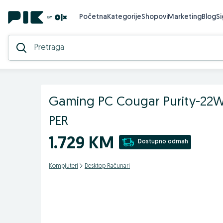
Početna
Kategorije
Shopovi
Marketing
Blog
S
Gaming PC Cougar Purity-22W;
PER
1.729 KM
Dostupno odmah
Kompjuteri
Desktop Računari