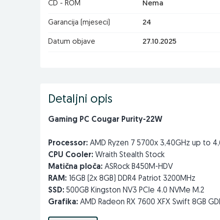
CD - ROM
Nema
Garancija (mjeseci)
24
Datum objave
27.10.2025
Detaljni opis
Gaming PC Cougar Purity-22W
Processor:
AMD Ryzen 7 5700x 3,40GHz up to 4,6
CPU Cooler:
Wraith Stealth Stock
Matična ploča:
ASRock B450M-HDV
RAM:
16GB (2x 8GB) DDR4 Patriot 3200MHz
SSD:
500GB Kingston NV3 PCIe 4.0 NVMe M.2
Grafika:
AMD Radeon RX 7600 XFX Swift 8GB G
Napajanje:
Inter-Tech Argus 720W