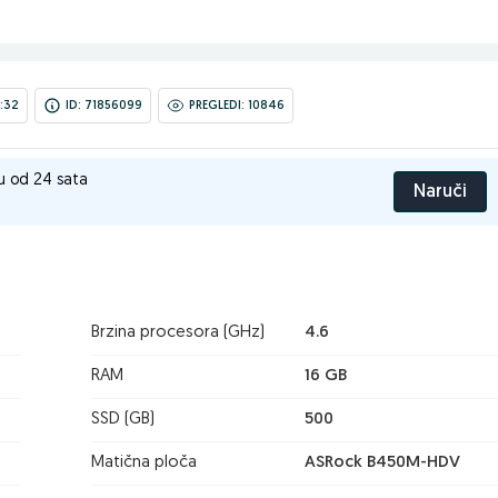
:32
ID: 71856099
PREGLEDI: 10846
u od 24 sata
Naruči
Brzina procesora (GHz)
4.6
RAM
16 GB
SSD (GB)
500
Matična ploča
ASRock B450M-HDV