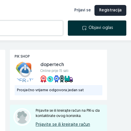
Prijavi se
Registracija
Objavi oglas
PIK SHOP
dopertech
Online prije 15 sati
Prosječno vrijeme odgovora jedan sat
Prijavite se ili kreirajte račun na PIK-u da
kontaktirate ovog korisnika.
Prijavite se ili kreirajte račun