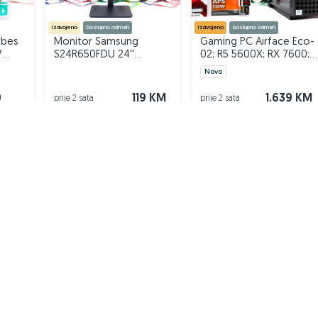
Izdvojeno
Dostupno odmah
Izdvojeno
Dostupno odmah
rbes
Monitor Samsung
Gaming PC Airface Eco-
V
S24R650FDU 24''
02; R5 5600X; RX 7600;
DOPER-TECH
500GB; 16GB DOPER
Novo
0
119 KM
1.639 KM
čitih vrsta artikala koje možemo svrstati u par sljedećih
prije 2 sata
prije 2 sata
VAŠ PIK
a
Podrška korisnicima
PIK kredit
Sigurnost i zaštita
Privatnost podataka