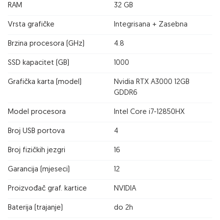
RAM
32 GB
Vrsta grafičke
Integrisana + Zasebna
Brzina procesora (GHz)
4.8
SSD kapacitet (GB)
1000
Grafička karta (model)
Nvidia RTX A3000 12GB
GDDR6
Model procesora
Intel Core i7-12850HX
Broj USB portova
4
Broj fizičkih jezgri
16
Garancija (mjeseci)
12
Proizvođač graf. kartice
NVIDIA
Baterija (trajanje)
do 2h