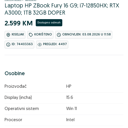
Laptop HP ZBook Fury 16 G9; i7-12850HX; RTX
A3000; 1TB 32GB DOPER
2.599 KM
Dostupno odmah
KISELJAK
KORIŠTENO
OBNOVLJEN: 03.08.2026 U 11:58
ID: 74403363
PREGLEDI: 4497
Osobine
Proizvođač
HP
Display (incha)
15.6
Operativni sistem
Win 11
Procesor
Intel