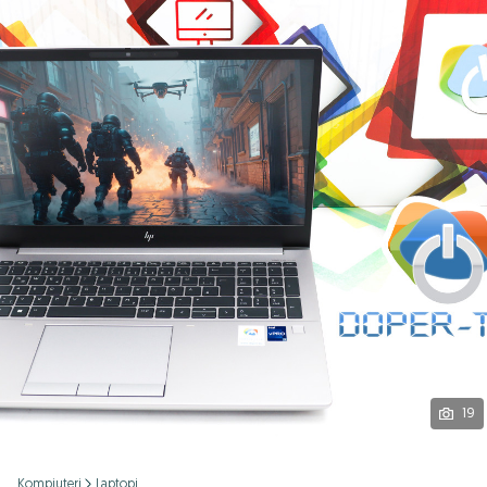
Podijeli
19
Kompjuteri
Laptopi