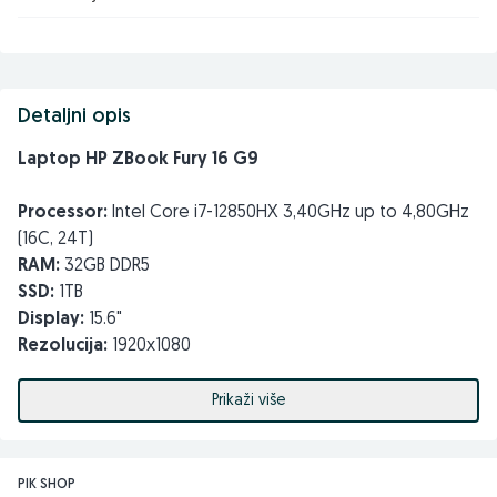
Detaljni opis
Laptop HP ZBook Fury 16 G9
Processor:
Intel Core i7-12850HX 3,40GHz up to 4,80GHz
(16C, 24T)
RAM:
32GB DDR5
SSD:
1TB
Display:
15.6"
Rezolucija:
1920x1080
Grafika:
Nvidia RTX A3000 12GB GDDR6
Fingerprint,
Prikaži više
Cardreader,
WebCam,
Wi-Fi,
PIK SHOP