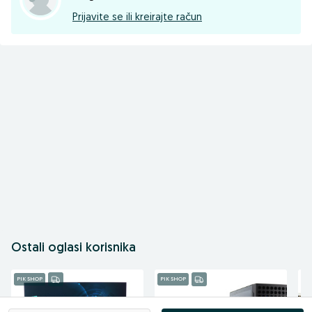
Prijavite se ili kreirajte račun
Ostali oglasi korisnika
PIK SHOP
PIK SHOP
PI