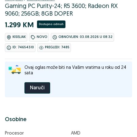
Gaming PC Purity-24; R5 3600; Radeon RX
9060; 256GB; 8GB DOPER
1.299 KM
Dostupno odmah
KISELJAK
NOVO
OBNOVLJEN: 03.08.2026 U 08:32
ID: 74654310
PREGLEDI: 7485
Ovaj oglas može biti na Vašim vratima u roku od 24
sata
Naruči
Osobine
Procesor
AMD