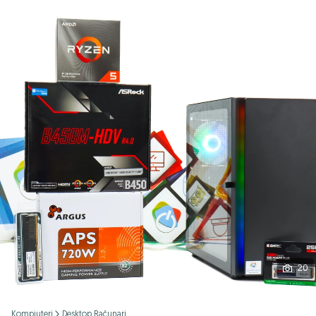
Podijeli
20
Kompjuteri
Desktop Računari