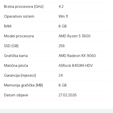
Brzina procesora (GHz)
4.2
Operativni sistem
Win 11
RAM
8 GB
Model procesora
AMD Ryzen 5 3600
SSD (GB)
256
Grafička karta
AMD Radeon RX 9060
Matična ploča
ASRock B450M-HDV
Garancija (mjeseci)
24
Memorija grafičke (MB)
8 GB
Datum objave
27.02.2026