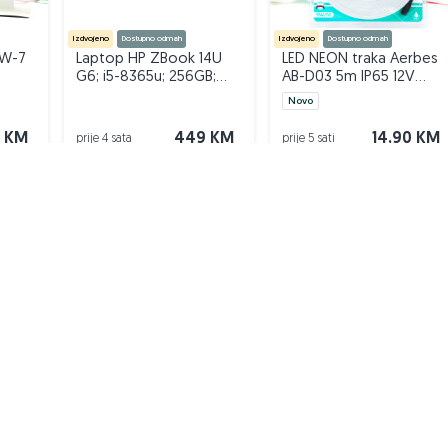
Izdvojeno
Dostupno odmah
Izdvojeno
Dostupno odmah
2W-7
Laptop HP ZBook 14U
LED NEON traka Aerbes
G6; i5-8365u; 256GB;
AB-D03 5m IP65 12V
16GB; 14" Touch DOPER
toplo bijela
Novo
0 KM
449 KM
14,90 KM
prije 4 sata
prije 5 sati
čitih vrsta artikala koje možemo svrstati u par sljedećih
VAŠ PIK
Podrška korisnicima
PIK kredit
a
Sigurnost i zaštita
Privatnost podataka