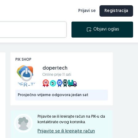
Prijavi se
Registracija
Objavi oglas
PIK SHOP
dopertech
Online prije 11 sati
Prosječno vrijeme odgovora jedan sat
Prijavite se ili kreirajte račun na PIK-u da
kontaktirate ovog korisnika.
Prijavite se ili kreirajte račun