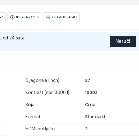
57
ID: 75437383
PREGLEDI: 4383
u od 24 sata
Naruči
Dijagonala (inch)
27
Kontrast (npr: 3000:1)
1000:1
Boja
Crna
Format
Standard
HDMI priključci
2