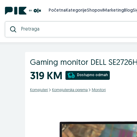
Početna
Kategorije
Shopovi
Marketing
Blog
S
Gaming monitor DELL SE2726H
319 KM
Dostupno odmah
Kompjuteri
Kompjuterska oprema
Monitori