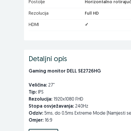
Postolje
Horizontalno rotirajuć
Rezolucija
Full HD
HDMI
✓
Detaljni opis
Gaming monitor DELL SE2726HG
Veličina:
27"
Tip:
IPS
Rezolucija:
1920x1080 FHD
Stopa osvježavanja:
240Hz
Odziv:
5ms, do 0.5ms Extreme Mode (Namjesti se
Omjer:
16:9
Kontrast:
1000:1