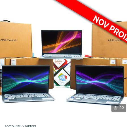
Podijeli
20
Kompjuteri
Laptopi