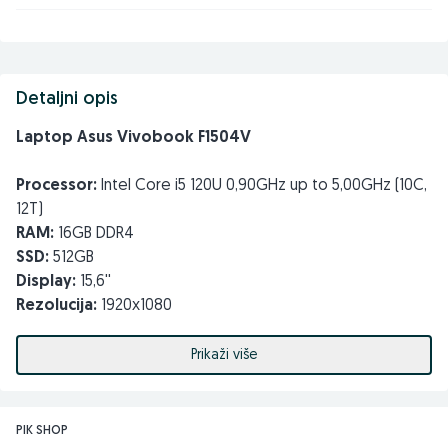
Detaljni opis
Laptop Asus Vivobook F1504V
Processor:
Intel Core i5 120U 0,90GHz up to 5,00GHz (10C,
12T)
RAM:
16GB DDR4
SSD:
512GB
Display:
15,6''
Rezolucija:
1920x1080
Grafika:
Intel Graphics
WebCam,
Prikaži više
Wi-Fi,
USB 3.0:
x2,
USB Type-C,
PIK SHOP