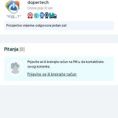
HDMI,
dopertech
SonicMaster,
Online prije 10 sati
OEM Windows 11 Home licenca.
Šifra:
199291129061
Prosječno vrijeme odgovora jedan sat
GARANCIJA
12 mjeseci!
Mogućnost izbora dostavne službe:
Pitanja
(0)
HP Mostar —
10,00 KM
Prijavite se ili kreirajte račun na PIK-u da kontaktirate
(rok isporuke 24–72h, radnim danima)
ovog korisnika.
EuroExpress brza pošta —
15,00 KM
Prijavite se ili kreirajte račun
(rok isporuke 24–48h, radnim danima)
Sarajevski put 2, 71250 Kiseljak
Kontakt:
061/589-199
063/572-211
mail: info@doper.ba
www.doper.ba